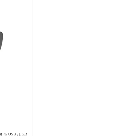
تبدیل USB به Lightning هوکو UA31A