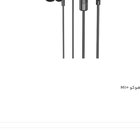
و M110