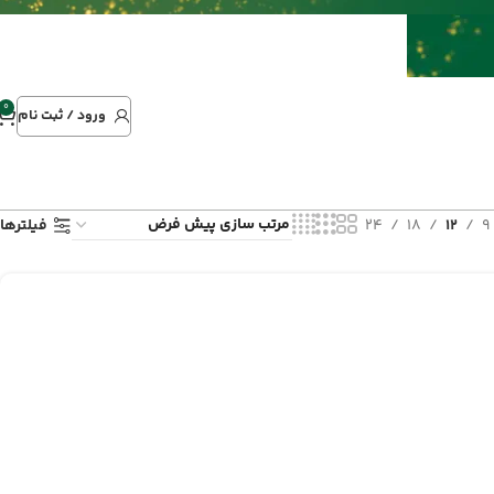
0
ورود / ثبت نام
9
12
18
24
فیلترها