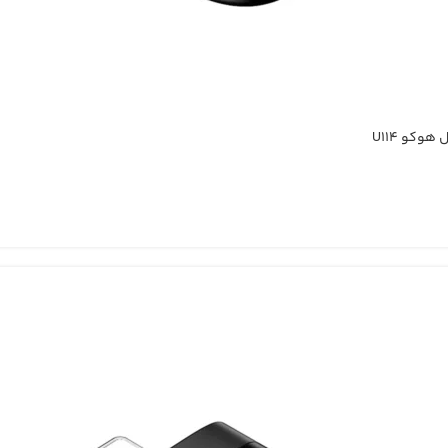
هوکو U114