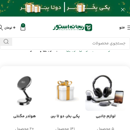
0
۰
منو
تومان
خانه
/
محصولات
/
قاب گوشی موبایل
/
قاب موبایل پشمالو
لوازم جانبی
یکی بخر، دو تا ببر.
هولدر مگنتی
5 محصول
141 محصول
20 محصول