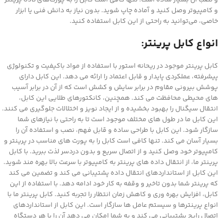
و کامپیوتر وصل کنید و آماده چاپ شوید. بدون نیاز به دانش فنی یا ابزار
خاصی، می‌توانید به راحتی از این کابل استفاده کنید.
انواع کابل پرینتر:
کابل پرینتر موجود در ریحانه استور با استفاده از مواد باکیفیت و تکنولوژی
پیشرفته، عملکردی پایدار و قابل اعتماد را ارائه می دهد. این کابل دارای
پوشش بیرونی مقاوم در برابر سایش و کشش است که از آن در برابر آسیب
های محیطی محافظت می کند. همچنین، کانکتورهای طلایی این کابل،
انتقال سیگنال را بهبود بخشیده و از ایجاد نویز و اختلالات جلوگیری می کنند.
این کابل ما در طول های مختلف موجود است تا به راحتی با نیازهای شما
سازگار شود. این کابل با طراحی ساده و قابل فهم، نصب و استفاده آن را
بسیار آسان می کند. تنها کافی است کابل را به پورت های مناسب در پرینتر و
کامپیوتر خود وصل کنید و از اتصال سریع و بدون دردسر لذت ببرید. با کابل
پرینتر ما، از انتقال داده های پرینتر به کامپیوتر با سرعت بالا بهره مند شوید.
این کابل از استانداردهای انتقال داده پشتیبانی می کند و تضمین می کند
که پرینتر شما بدون تاخیر و وقفه به کار خود ادامه دهد. با استفاده از این
کابل، افزایش بهره وری و کاهش زمان انتظار را تجربه کنید. کابل پرینتر ما با
انواع پرینترها و سیستم عامل ها سازگار است. این کابل از استانداردهای
اتصال رایج پشتیبانی می کند و به شما امکان می دهد آن را با هر دستگاه