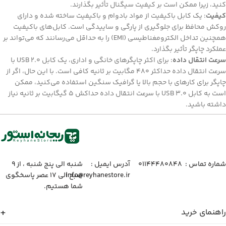
کنید، زیرا ممکن است بر کیفیت سیگنال تأثیر بگذارند.
کیفیت
: یک کابل باکیفیت از مواد بادوام و باکیفیت ساخته شده و دارای
روکش محافظ برای جلوگیری از پارگی و ساییدگی است. کابل‌های باکیفیت
همچنین تداخل الکترومغناطیسی (EMI) را به حداقل می‌رسانند که می‌تواند بر
عملکرد چاپگر تأثیر بگذارد.
سرعت انتقال داده
: برای اکثر چاپگرهای خانگی و اداری، یک کابل USB 2.0 با
سرعت انتقال داده حداکثر 480 مگابیت بر ثانیه کافی است. با این حال، اگر از
چاپگر برای کارهای با حجم بالا یا گرافیک سنگین استفاده می‌کنید، ممکن
است به کابل USB 3.0 با سرعت انتقال داده حداکش 5 گیگابیت بر ثانیه نیاز
داشته باشید.
شماره تماس :‌ ۰۱۱۴۴۴۸۰۸۴۸
آدرس ایمیل :‌
شنبه الی پنج شنبه ، از ۹
info@reyhanestore.ir
صبح الی ۱۷ عصر پاسخگوی
شما هستیم.
راهنمای خرید