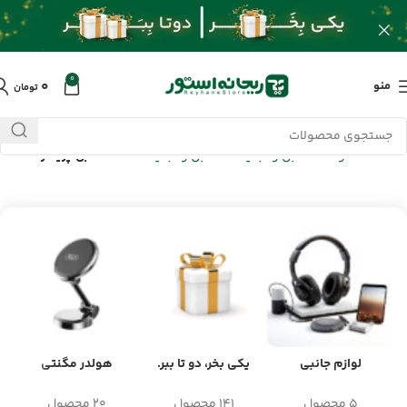
0
۰
منو
تومان
خانه
/
محصولات
/
کابل و تبدیلات
/
کابل و تبدیلات USB
/
کابل پرینتر
لوازم جانبی
یکی بخر، دو تا ببر.
هولدر مگنتی
5 محصول
141 محصول
20 محصول