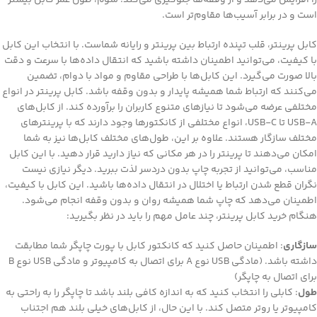
است و در برابر آسیب‌ها مقاوم‌تر است.
کابل پرینتر، قلب تپنده ارتباط بین پرینتر و رایانه شماست. با انتخاب این کابل
با کیفیت، می‌توانید اطمینان داشته باشید که انتقال داده‌ها با سرعت و دقت
بالا صورت می‌گیرد. این کابل‌ها با طراحی مقاوم و مواد با دوام، تضمین
می‌کنند که ارتباط شما همیشه پایدار و بدون وقفه باشد. کابل پرینتر در انواع
مختلفی عرضه می‌شود تا نیازهای متنوع کاربران را برآورده کند. از کابل‌های
USB-A تا USB-C، انواع مختلفی از کانکتورها وجود دارند که با پرینترهای
مختلف سازگار هستند. علاوه بر این، طول‌های مختلف کابل‌ها نیز به شما
امکان می‌دهند تا پرینتر را در هر مکانی که نیاز دارید قرار دهید. با این کابل
مناسب، می‌توانید از تجربه چاپ بدون دردسر لذت ببرید. دیگر نیازی نیست
نگران قطع شدن ارتباط یا اختلال در انتقال داده‌ها باشید. این کابل با کیفیت،
اطمینان می‌دهد که چاپ شما همیشه روان و بدون وقفه انجام می‌شود.
هنگام خرید کابل پرینتر، چند عامل مهم را باید در نظر بگیرید:
سازگاری
: اطمینان حاصل کنید که کانکتور کابل با پورت چاپگر شما مطابقت
داشته باشد. (مادگی USB نوع A برای اتصال به کامپیوتر و مادگی USB نوع B
برای اتصال به چاپگر)
طول
: کابلی را انتخاب کنید که به اندازه کافی بلند باشد تا چاپگر را به راحتی به
کامپیوتر یا روتر متصل کند. با این حال، از کابل‌های خیلی بلند هم اجتناب