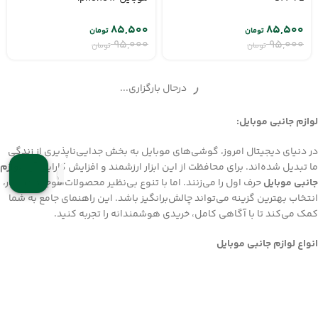
۸۵,۵۰۰
۸۵,۵۰۰
تومان
تومان
۹۵,۰۰۰
۹۵,۰۰۰
تومان
تومان
درحال بارگزاری...
لوازم جانبی موبایل:
در دنیای دیجیتال امروز، گوشی‌های موبایل به بخش جدایی‌ناپذیری از زندگی
ما تبدیل شده‌اند. برای محافظت از این ابزار ارزشمند و افزایش کارایی آن،
لوازم
جانبی موبایل
حرف اول را می‌زنند. اما با تنوع بی‌نظیر محصولات موجود در بازار،
انتخاب بهترین گزینه می‌تواند چالش‌برانگیز باشد. این راهنمای جامع به شما
کمک می‌کند تا با آگاهی کامل، خریدی هوشمندانه را تجربه کنید.
انواع لوازم جانبی موبایل
لوازم جانبی موبایل طیف گسترده‌ای از محصولات را در بر می‌گیرد که هر کدام
نقشی حیاتی در ارتقاء عملکرد و یا حفاظت از گوشی هوشمند شما ایفا
می‌کنند. در ادامه به معرفی پرکاربردترین آن‌ها می‌پردازیم: