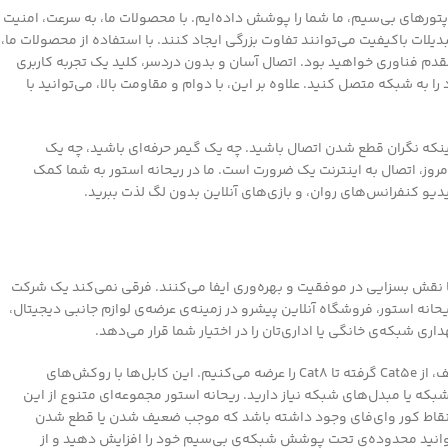
داپتورهای بی‌سیم، ما شما را پوشش داده‌ایم. با محصولات ما، به سرعت، امنیت
لات باکیفیت می‌توانند تفاوت بزرگی ایجاد کنند. با استفاده از محصولات ما،
دم فناوری خواهید بود. اتصال آسان و بدون دردسر، کلید یک تجربه کاربری
ه شبکه متصل کنید. علاوه بر این، با دوام و مقاومت بالا، می‌توانید با
 اینکه نگران قطع شدن اتصال باشید. چه یک گیمر حرفه‌ای باشید، چه یک
روز، اتصال به اینترنت یک ضرورت است. ما در ریحانه استور به شما کمک
دیو کنفرانس‌های روان، و بازی‌های آنلاین بدون لگ لذت ببرید.
ا نقش بسزایی در موفقیت و بهره‌وری ایفا می‌کنند. فرقی نمی‌کند یک شرکت
یحانه استور، فروشگاه آنلاین پیشرو در زمینه‌ی عرضه‌ی لوازم جانبی دیجیتال،
اری شبکه‌ی خانگی یا اداری‌تان را در اختیار شما قرار می‌دهد.
انتخاب کابل شبکه‌ی مناسب، اولین قدم برای ایجاد یک زیرساخت ارتباطی پایدار است. در ریحانه استور، انواع کابل‌های شبکه با طول‌ها و استانداردهای مختلف، از Cat5e گرفته تا Cat8 را عرضه می‌کنیم. این کابل‌ها با روکش‌های
 یا مبدل‌های شبکه نیاز دارید. ریحانه استور مجموعه‌ای متنوع از این
است نقاط کور وای‌فای وجود داشته باشد که موجب ضعیف شدن یا قطع شدن
ی‌توانید محدوده‌ی تحت پوشش شبکه‌ی بی‌سیم خود را افزایش دهید و از