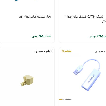
آچار شبکه آبائو wj-315
کابل شبکه CAT6 کینگ دام طول
تومان
تومان
 موجودی
اتمام موجودی