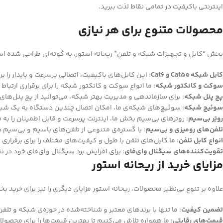
اینترنتی باکیفیت در تمامی نقاط لذت ببرید.
محصولات متنوع برای هر نیازی
بخش “کابل و تجهیزات شبکه و تلفن” ریحانه استور، به گونه‌ای طراحی شده است 
کابل شبکه Cat5e و Cat6
: این کابل‌های باکیفیت، اتصالی پرسرعت و پایدار را 
سوکت و کانکتور شبکه
: ما انواع سوکت و کانکتور شبکه را برای برقراری ارتباط
پچ پنل شبکه
: برای سازماندهی و مدیریت بهتر شبکه، می‌توانید از پچ پنل‌های
سوئیچ شبکه
: سوئیچ‌های شبکه‌ی ما، امکان اتصال چندین دستگاه به یک شبکه
روتِر بی‌سیم
: روترهای بی‌سیم بخش ما، اینترنت پرسرعت و قابل اطمینان را به 
تلفن‌های رومیزی و بی‌سیم
: با گستره‌ی متنوعی از تلفن‌های باسیم و بی‌سیم در 
انواع کابل تلفن
: ما کابل‌های تلفن با طول و کیفیت‌های مختلف را برای برقراری 
تقویت‌کننده‌های سیگنال وای‌فای
: برای افزایش برد سیگنال وای‌فای خود در ن
مزایای خرید از ریحانه استور
علاوه بر تنوع بی‌نظیر محصولات، ریحانه استور مزایای دیگری را نیز برای خرید 
تضمین کیفیت
: ما تنها با برندهای معتبر و شناخته‌شده در حوزه‌ی شبکه و تلف
قیمت‌های رقابتی
: ما همواره تلاش می‌کنیم تا بهترین قیمت‌ها را برای محصولات