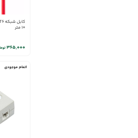
10 متر
توما
اتمام موجودی