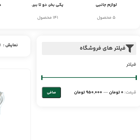
لوازم جانبی
یکی بخر، دو تا ببر.
ه
5 محصول
141 محصول
نمایش
9
فیلتر های فروشگاه
فیلتر
قيمت:
0 تومان
—
950,000 تومان
صافی