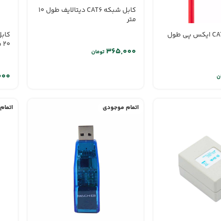
کابل شبکه CAT6 دیتالایف طول 10
متر
کابل شبکه CAT6 ایکس پی طول
20 متر
تومان
ن
اتمام موجودی
اتمام