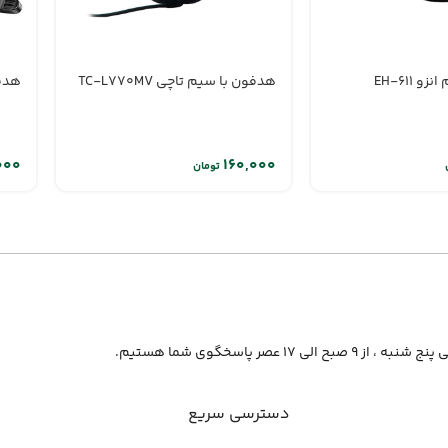
 EH-611
هدفون با سیم تاچی TC-L770MV
هدفو
تومان
از ۹ صبح الی ۱۷ عصر پاسخگوی شما هستیم.
دسترسی سریع