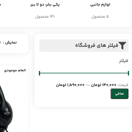
لوازم جانبی
یکی بخر، دو تا ببر.
ه
5 محصول
141 محصول
نمایش
9
فیلتر های فروشگاه
فیلتر
اتمام موجودی
قيمت:
140,000 تومان
—
1,590,000 تومان
صافی