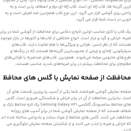
برای سامسونگ گلکسی A41، انواع مختلفی از قاب وجود دارد. یکی از محبوب
ترین گزینه ها، قاب ژله ای است. قاب ژله ای نرم و انعطاف پذیر است و به
راحتی روی گوشی قرار می گیرد. این نوع قاب همچنین ضد لغزش است و به
خوبی در دست شما قرار می گیرد.
یک قاب یا کاور مناسب اولین لایه‌ی دفاعی برای محافظت از گوشی شما در برابر
ضربه، خراش و گرد و غبار است. انواع مختلفی از قاب‌ها و کاورها در بازار موجود
هستند که از نظر جنس، طراحی و ویژگی‌ها با هم تفاوت دارند. قاب‌های
سیلیکونی، ژله‌ای و چرمی از محبوب‌ترین گزینه‌ها هستند که در رنگ‌ها و
طرح‌های متنوعی عرضه می‌شوند. همچنین، قاب‌های ضدضربه با طراحی‌های
مقاوم‌تر برای محافظت بیشتر در برابر ضربه‌های شدید مناسب هستند.
محافظت از صفحه نمایش با گلس های محافظ
صفحه نمایش گوشی هوشمند شما یکی از آسیب پذیرترین قسمت های آن
است، بنابراین محافظت از آن در برابر خراش و شکستگی ضروری است. گلس
های محافظ سامسونگ گلکسی Samsung Galaxy A41 یک لایه محافظ نازک و
شفاف هستند که از صفحه نمایش گوشی شما در برابر آسیب های روزانه
محافظت می کنند. گلس های محافظ از مواد سخت و بادوامی ساخته شده اند
که خراش و ضربه را جذب می کنند و از شکستن صفحه نمایش جلوگیری می
کنند.