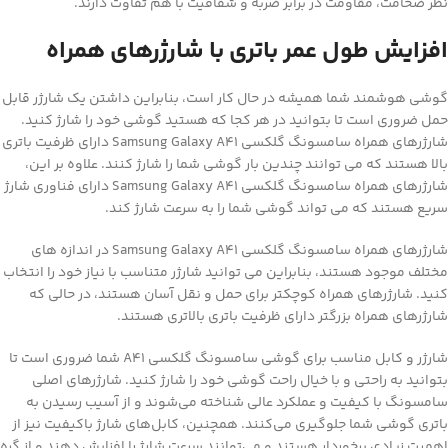
نظر ضخامت، مقاومت در برابر ضربه و شفافیت با هم تفاوت دارند.
افزایش طول عمر باتری با شارژرهای همراه
گوشی هوشمند شما همیشه در حال کار است، بنابراین داشتن یک شارژر قابل
حمل ضروری است تا بتوانید در هر کجا که هستید گوشی خود را شارژ کنید.
شارژرهای همراه سامسونگ گلکسی Samsung Galaxy A41 دارای ظرفیت باتری
بالا هستند که می توانند چندین بار گوشی شما را شارژ کنند. علاوه بر این،
شارژرهای همراه سامسونگ گلکسی Samsung Galaxy A41 دارای فناوری شارژ
سریع هستند که می تواند گوشی شما را به سرعت شارژ کند.
شارژرهای همراه سامسونگ گلکسی Samsung Galaxy A41 در اندازه های
مختلف موجود هستند، بنابراین می توانید شارژر متناسب با نیاز خود را انتخاب
کنید. شارژرهای همراه کوچکتر برای حمل و نقل آسان هستند، در حالی که
شارژرهای همراه بزرگتر دارای ظرفیت باتری بالاتری هستند.
شارژر و کابل مناسب برای گوشی سامسونگ گلکسی A41 شما ضروری است تا
بتوانید به راحتی و با خیال راحت گوشی خود را شارژ کنید. شارژرهای اصلی
سامسونگ با کیفیت و عملکرد عالی شناخته می‌شوند و از آسیب رسیدن به
باتری گوشی شما جلوگیری می‌کنند. همچنین، کابل‌های شارژ باکیفیت نیز از
اهمیت زیادی برخوردار هستند و می‌توانند سرعت شارژ را افزایش دهند و از گره