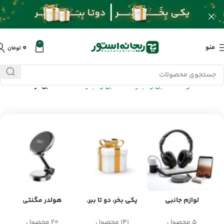
0
۰
منو
تومان
خانه
/
محصولات
/
کابل و تبدیلات
/
کابل و تبدیلات USB
/
کابل لینک USB
لوازم جانبی
یکی بخر، دو تا ببر.
هولدر مگنتی
5 محصول
141 محصول
20 محصول