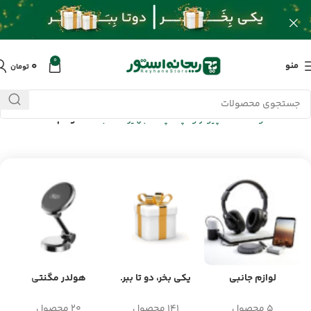
0
۰
منو
تومان
خانه
/
محصولات
/
کامپیوتر و لپ تاپ
/
تجهیزات شبکه
/
مودم ADSL
لوازم جانبی
یکی بخر، دو تا ببر.
هولدر مگنتی
5 محصول
141 محصول
20 محصول