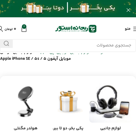
0
۰
منو
تومان
خانه
/
محصولات
/
لوازم جانبی موبایل اپل Apple
/
لوازم جانبی گوشی
موبایل آیفون Apple iPhone SE / 5s / 5
لوازم جانبی
یکی بخر، دو تا ببر.
هولدر مگنتی