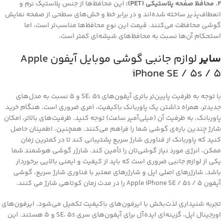
2. محافظ صفحه پلاستیکی (PET):
این محافظ‌ها از جنس پلاستیک نرم و
انعطاف‌پذیر ساخته شده‌اند و در برابر خط و خش‌های سطحی از صفحه نمایش
گوشی محافظت می‌کنند. قیمت این نوع محافظ‌ها مناسب‌تر است، اما
استحکام آن‌ها نسبت به محافظ‌های شیشه‌ای کمتر است.
سایر
لوازم جانبی گوشی موبایل آیفون Apple
iPhone SE / 5s / 5
با توجه به ظرفیت پایین‌تر باتری آیفون‌های SE، 5s و 5 نسبت به مدل‌های
جدیدتر، همراه داشتن یک پاوربانک باکیفیت، امری ضروری است. هنگام خرید
پاوربانک، به ظرفیت آن (میلی‌آمپر ساعت) توجه کنید. ظرفیت‌های بالاتر، امکان
شارژ چندین باره‌ی گوشی شما را فراهم می‌کنند. همچنین، اطمینان حاصل
کنید که پاوربانک از فناوری شارژ سریع پشتیبانی کند تا در کمترین زمان
ممکن، انرژی مورد نیاز گوشی‌تان را تأمین کند. شارژر گوشی هوشمند شما
یکی از لوازم جانبی ضروری است که باید از کیفیت و ایمنی بالایی برخوردار
باشد. شارژرهای اصلی اپل و شارژرهای معتبر با فناوری شارژ سریع، گوشی
آیفون Apple iPhone SE / 5s / 5 را در مدت زمان کوتاهی شارژ می کنند.
تجربه شنیداری لذت‌بخش با ایرفون‌های باکیفیت تکمیل می‌شود. ایرفون‌های
اورجینال اپل، گزینه‌ای ایده‌آل برای آیفون‌های سری SE، 5s و 5 هستند. این