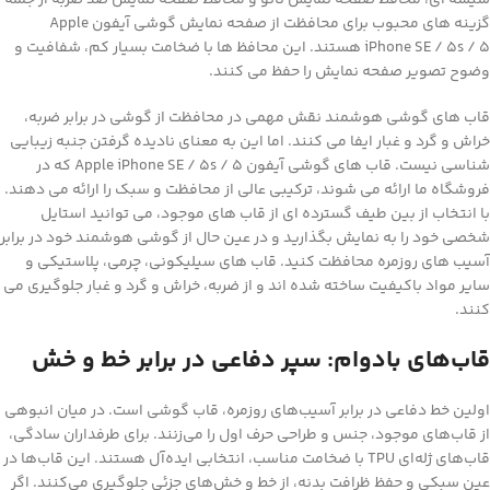
گزینه های محبوب برای محافظت از صفحه نمایش گوشی آیفون Apple
iPhone SE / 5s / 5 هستند. این محافظ ها با ضخامت بسیار کم، شفافیت و
وضوح تصویر صفحه نمایش را حفظ می کنند.
قاب های گوشی هوشمند نقش مهمی در محافظت از گوشی در برابر ضربه،
خراش و گرد و غبار ایفا می کنند. اما این به معنای نادیده گرفتن جنبه زیبایی
شناسی نیست. قاب های گوشی آیفون Apple iPhone SE / 5s / 5 که در
فروشگاه ما ارائه می شوند، ترکیبی عالی از محافظت و سبک را ارائه می دهند.
با انتخاب از بین طیف گسترده ای از قاب های موجود، می توانید استایل
شخصی خود را به نمایش بگذارید و در عین حال از گوشی هوشمند خود در برابر
آسیب های روزمره محافظت کنید. قاب های سیلیکونی، چرمی، پلاستیکی و
سایر مواد باکیفیت ساخته شده اند و از ضربه، خراش و گرد و غبار جلوگیری می
کنند.
قاب‌های بادوام: سپر دفاعی در برابر خط و خش
اولین خط دفاعی در برابر آسیب‌های روزمره، قاب گوشی است. در میان انبوهی
از قاب‌های موجود، جنس و طراحی حرف اول را می‌زنند. برای طرفداران سادگی،
قاب‌های ژله‌ای TPU با ضخامت مناسب، انتخابی ایده‌آل هستند. این قاب‌ها در
عین سبکی و حفظ ظرافت بدنه، از خط و خش‌های جزئی جلوگیری می‌کنند. اگر