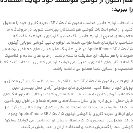
هم اکنون از گوشی هوشمند خود نهایت استفاده
را ببرید:
با انتخاب لوازم جانبی مناسب آیفون SE / 5s / 5، تجربه کاربری خود را متحول
کنید و از تمام امکانات گوشی هوشمندتان بهره‌مند شوید. در فروشگاه ما،
مجموعه‌ای متنوع از لوازم جانبی باکیفیت و کاربردی را خواهید یافت که
متناسب با نیازهای شما طراحی شده‌اند. لوازم جانبی گوشی موبایل آیفون
Apple iPhone SE / 5s / 5 در طرح ها، رنگ ها و جنس های مختلفی عرضه می
شوند تا با هر سلیقه ای مطابقت داشته باشند. از قاب های ساده و کلاسیک
گرفته تا کاورهای فانتزی و مدرن، می توانید لوازمی جانبی را انتخاب کنید که با
شخصیت و استایل شما همخوانی داشته باشد.
لوازم جانبی آیفون SE / 5s / 5 شما را قادر می‌سازند تا سبک زندگی متصل و
پویای خود را حفظ کنید. هندزفری‌های بلوتوثی آزادی عمل بیشتری حین
مکالمه و گوش دادن به موسیقی به شما می‌دهند، در حالی که پاوربانک‌های
قابل حمل، انرژی لازم برای شارژ دستگاه‌های همراه شما را در طول روز تأمین
می‌کنند. علاوه بر قاب، محافظ صفحه نمایش و شارژر، لوازم جانبی دیگری نیز
برای ارتقای تجربه کاربری با گوشی آیفون Apple iPhone SE / 5s / 5 وجود
دارند. هندزفری، هدفون، کارت حافظه و سایر لوازم جانبی می توانند عملکرد
گوشی شما را گسترش دهند و استفاده از آن را لذت بخش تر کنند.