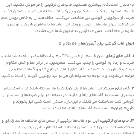
به دنبال استحکام بیشتری هستید، قاب‌های ترکیبی را فراموش نکنید. این
قاب‌ها معمولا از ترکیب سیلیکون و پلی‌کربنات ساخته می‌شوند و ضمن جذب
ضربه، از سرخوردن گوشی نیز ممانعت می‌کنند. علاقه‌مندان به خاص بودن هم
می‌توانند سراغ قاب‌های چرمی بروند. این قاب‌ها با ظاهری شیک و لوکس،
علاوه بر محافظت، حس متفاوتی به آیفون شما می‌بخشند.
انواع قاب گوشی برای آیفون‌های SE، 5s و 5:
1. قاب‌های ژله‌ای:
این قاب‌ها از جنس TPU نرم و انعطاف‌پذیر ساخته شده‌اند و
ضربات وارده به گوشی را جذب می‌کنند. همچنین، در برابر خط و خش مقاوم
بوده و خوش دست هستند. قاب‌های ژله‌ای در طرح‌ها و رنگ‌های متنوعی
عرضه می‌شوند و با توجه به سلیقه‌تان می‌توانید بهترین گزینه را انتخاب کنید.
2. قاب‌های سخت:
این قاب‌ها از پلی‌کربنات یا فلز ساخته شده‌اند و استحکام
بیشتری نسبت به قاب‌های ژله‌ای دارند. در نتیجه، در برابر ضربه‌های شدیدتر از
گوشی شما محافظت می‌کنند. بااین‌حال، ممکن است کمی لیز بخورند و
طرح‌های آن‌ها نسبت به قاب‌های ژله‌ای محدودتر باشد.
3. قاب‌های ترکیبی:
این نوع قاب‌ها ترکیبی از جنس‌های مختلف مانند ژله‌ای و
سخت هستند. بدین ترتیب، ضمن اینکه از استحکام بالایی برخوردارند،
انعطاف‌پذیری مناسبی هم دارند. قاب‌های ترکیبی معمولا حجیم‌تر از قاب‌های