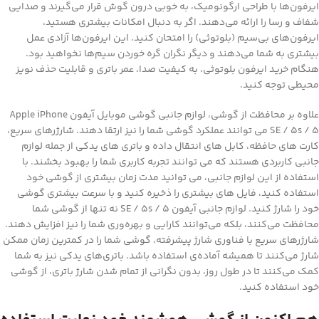
ایرفون‌ها با طراحی ارگونومیک، به خوبی درون گوش قرار می‌گیرند و صدایی
شفاف و رسا را ارائه می‌دهند. اگر به دنبال امکانات بیشتری هستید،
ایرفون‌های بی‌سیم (بلوتوثی) را امتحان کنید. این ایرفون‌ها آزادی عمل
بیشتری به شما می‌دهند و دیگر نگران گره خوردن سیم‌ها نخواهید بود.
هنگام خرید ایرفون بلوتوثی، به کیفیت صدا، عمر باتری و قابلیت حذف نویز
محیطی توجه کنید.
علاوه بر محافظت از گوشی، لوازم جانبی گوشی موبایل آیفون Apple iPhone
SE / 5s / 5 می توانند عملکرد گوشی شما را نیز ارتقا دهند. شارژرهای سریع،
کارت های حافظه، کابل های انتقال داده و باتری های یدکی از جمله لوازم
جانبی کاربردی هستند که می توانند تجربه کاربری شما را بهبود بخشند. با
استفاده از این لوازم جانبی، می توانید مدت زمان بیشتری از گوشی خود
استفاده کنید، فایل های بیشتری را ذخیره کنید و با سرعت بیشتری گوشی
خود را شارژ کنید. لوازم جانبی آیفون SE / 5s / 5 نه تنها از گوشی شما
محافظت می‌کنند، بلکه می‌توانند کارایی و بهره‌وری شما را نیز افزایش دهند.
شارژرهای سریع با فناوری شارژ پیشرفته، گوشی شما را در کمترین زمان ممکن
شارژ می‌کنند تا همیشه آماده‌ی استفاده باشد. باتری‌های یدکی نیز به شما
کمک می‌کنند تا در طول روز، بدون نگرانی از تمام شدن شارژ باتری، از گوشی
خود استفاده کنید.