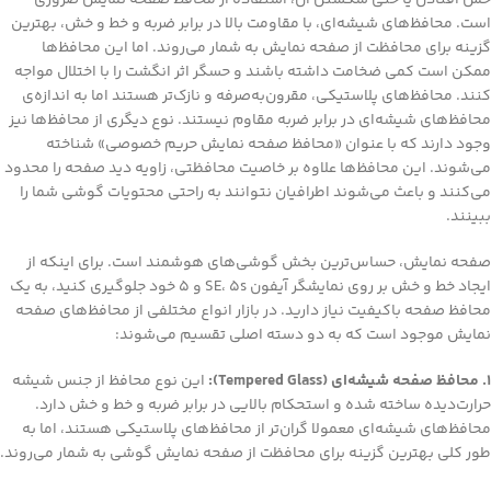
است. محافظ‌های شیشه‌ای، با مقاومت بالا در برابر ضربه و خط و خش، بهترین
گزینه برای محافظت از صفحه نمایش به شمار می‌روند. اما این محافظ‌ها
ممکن است کمی ضخامت داشته باشند و حسگر اثر انگشت را با اختلال مواجه
کنند. محافظ‌های پلاستیکی، مقرون‌به‌صرفه و نازک‌تر هستند اما به اندازه‌ی
محافظ‌های شیشه‌ای در برابر ضربه مقاوم نیستند. نوع دیگری از محافظ‌ها نیز
وجود دارند که با عنوان «محافظ صفحه نمایش حریم خصوصی» شناخته
می‌شوند. این محافظ‌ها علاوه بر خاصیت محافظتی، زاویه دید صفحه را محدود
می‌کنند و باعث می‌شوند اطرافیان نتوانند به راحتی محتویات گوشی شما را
ببینند.
صفحه نمایش، حساس‌ترین بخش گوشی‌های هوشمند است. برای اینکه از
ایجاد خط و خش بر روی نمایشگر آیفون SE، 5s و 5 خود جلوگیری کنید، به یک
محافظ صفحه باکیفیت نیاز دارید. در بازار انواع مختلفی از محافظ‌های صفحه
نمایش موجود است که به دو دسته اصلی تقسیم می‌شوند:
1. محافظ صفحه شیشه‌ای (Tempered Glass):
این نوع محافظ از جنس شیشه
حرارت‌دیده ساخته شده و استحکام بالایی در برابر ضربه و خط و خش دارد.
محافظ‌های شیشه‌ای معمولا گران‌تر از محافظ‌های پلاستیکی هستند، اما به
طور کلی بهترین گزینه برای محافظت از صفحه نمایش گوشی به شمار می‌روند.