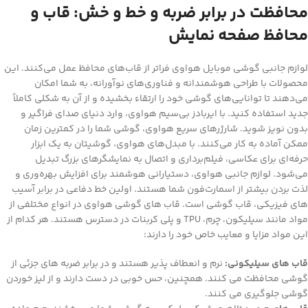
محافظت در برابر ضربه و خط و خش: قاب و
محافظ صفحه نمایش
لوازم جانبی گوشی موبایل هواوی فراتر از قاب‌های محافظ عمل می‌کنند. این
محصولات با طراحی هوشمندانه و فناوری‌های نوآورانه، به شما امکان
می‌دهند تا توانایی‌های گوشی خود را ارتقاء بخشیده و از آن به شکلی کاملاً
جدید استفاده کنید. با ایربادز بی‌سیم هواوی، وارد دنیای صدای فراگیر و
بدون نویز شوید. شارژرهای سریع هواوی، گوشی شما را در کمترین زمان
ممکن آماده به کار می‌کنند. با مبدل‌های هواوی، گوشیتان به یک ابزار
حرفه‌ای برای عکاسی، فیلم‌برداری و اتصال به نمایشگرهای بزرگ تبدیل
می‌شود. لوازم جانبی هواوی، دستیارانی هوشمند برای افزایش بهره‌وری و
لذت بردن بیشتر از اسمارت‌فون شما هستند. اولین خط دفاعی در برابر آسیب
های فیزیکی، قاب گوشی است. قاب های گوشی هواوی در انواع مختلفی از
مواد مانند سیلیکون، چرم، TPU و پلی کربنات در دسترس هستند. هر کدام از
این مواد مزایا و معایب خاص خود را دارند:
قاب های سیلیکونی:
نرم و انعطاف پذیر هستند و در برابر ضربه های جزئی از
گوشی محافظت می کنند. همچنین، حس خوبی در دست دارند و از لیز خوردن
گوشی جلوگیری می کنند.