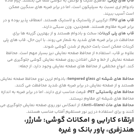
قاب های چرمی:
ظاهری شیک و لوکس به گوشی شما می بخشند. چرم ماده
بادوام تری نسبت به سیلیکون است، اما در برابر ضربه های سنگین ممکن
است آسیب ببیند.
قاب های TPU:
ترکیبی از پلاستیک و لاستیک هستند. انعطاف پذیر بوده و در
برابر ضربه مقاوم هستند. همچنین، وزن سبکی دارند.
قاب های پلی کربنات:
سخت و بادوام هستند و از بهترین گزینه ها برای
محافظت در برابر ضربه های شدید به شمار می روند. با این حال، قاب های پلی
کربنات ممکن است باعث حجیم تر شدن گوشی شوند.
علاوه بر قاب، استفاده از محافظ صفحه نمایش نیز بسیار مهم است. محافظ
صفحه نمایش از خط و خش افتادن روی صفحه نمایش گوشی جلوگیری می
کند. انواع مختلفی از محافظ های صفحه نمایش وجود دارد، از جمله:
محافظ های شیشه ای tempered glass:
بادوام ترین نوع محافظ صفحه نمایش
هستند و از صفحه نمایش در برابر ضربه های شدید محافظت می کنند.
محافظ های پلاستیکی PET:
قیمت مناسب تری دارند، اما در برابر ضربه به اندازه
محافظ های شیشه ای مقاوم نیستند.
محافظ های مات (Anti-Glare):
از انعکاس نور روی صفحه نمایش جلوگیری می
کنند و برای استفاده در زیر نور مستقیم آفتاب مناسب هستند.
ارتقاء کارایی و امکانات گوشی: شارژر،
هندزفری، پاور بانک و غیره