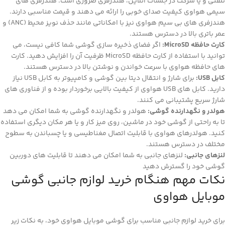
تلفنی و یا شرکت در جلسات آنلاین، هندزفری ضروری است. هندزفری های
سیمی هواوی کیفیت صدای خوبی را ارائه می دهند و قیمت مناسبی دارند.
هندزفری های بی سیم هواوی نیز با امکاناتی مانند حذف نویز محیط (ANC) و
عمر باتری بالا در دسترس هستند.
کارت حافظه MicroSD:
اگر فضای ذخیره سازی گوشی شما کافی نیست، می
توانید با استفاده از کارت حافظه MicroSD ظرفیت آن را افزایش دهید. کارت
های حافظه هواوی با سرعت خواندن و نوشتن بالا در دسترس هستند.
کابل USB:
برای شارژ و انتقال دیتا بین گوشی و کامپیوتر به کابل USB نیاز
دارید. کابل های USB هواوی از کیفیت بالایی برخوردار بوده و از فناوری های
شارژ سریع پشتیبانی می کنند.
هولدر و نگهدارنده گوشی:
هولدر و نگهدارنده گوشی به شما امکان می دهد
تا به راحتی از گوشی خود در ماشین، روی میز کار و یا هر مکان دیگری استفاده
کنید. هولدرهای هواوی با قابلیت اتصال مغناطیسی و یا چسباندن به سطوح
مختلف در دسترس هستند.
لنزهای جانبی:
لنزهای جانبی به شما امکان می دهند تا قابلیت های دوربین
گوشی خود را گسترش دهید
نکات مهم هنگام خرید لوازم جانبی گوشی
موبایل هواوی
برای خرید لوازم جانبی مناسب برای گوشی موبایل هواوی خود، به نکات زیر