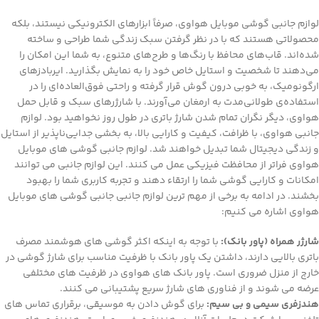
لوازم جانبی گوشی موبایل هواوی، صرفاً ابزارهای الکترونیکی نیستند، بلکه
محصولاتی هستند که با در نظر گرفتن سبک زندگی شما طراحی و ساخته
شده‌اند. قاب‌های محافظ با رنگ‌ها و طرح‌های متنوع، به شما این امکان را
می‌دهند تا شخصیت و استایل خاص خود را به نمایش بگذارید. ایربادزهای
ارگونومیک، به خوبی درون گوش قرار گرفته و راحتی فوق‌العاده‌ای را در
استفاده‌ی طولانی‌مدت به ارمغان می‌آورند. با شارژرهای سبک و قابل حمل
هواوی، دیگر نگران تمام شدن شارژ باتری در طول روز نخواهید بود. لوازم
جانبی هواوی، با ظرافت، کیفیت و کارایی بالا، به بخشی جدایی‌ناپذیر از استایل
و زندگی دیجیتال شما تبدیل خواهند شد. لوازم جانبی گوشی های موبایل
هواوی فراتر از محافظت فیزیکی عمل می کنند. این لوازم جانبی می توانند
امکانات و کارایی گوشی شما را ارتقاء دهند و تجربه کاربری شما را بهبود
بخشند. در ادامه به برخی از مهم ترین لوازم جانبی جانبی گوشی های موبایل
هواوی اشاره می کنیم:
شارژر همراه (پاور بانک):
با توجه به اینکه اکثر گوشی های هوشمند مصرف
باتری بالایی دارند، داشتن یک پاور بانک با ظرفیت مناسب برای شارژ گوشی در
خارج از منزل ضروری است. پاور بانک های هواوی در ظرفیت های مختلفی
عرضه می شوند و از فناوری های شارژ سریع پشتیبانی می کنند.
هندزفری سیمی و بی سیم:
برای گوش دادن به موسیقی، برقراری تماس های