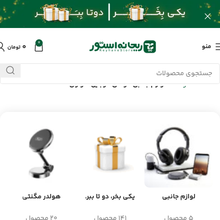
0
۰
منو
تومان
خانه
/
محصولات
/
لوازم جانبی گوشی موبایل هواوی Huawei
لوازم جانبی
یکی بخر، دو تا ببر.
هولدر مگنتی
5 محصول
141 محصول
20 محصول