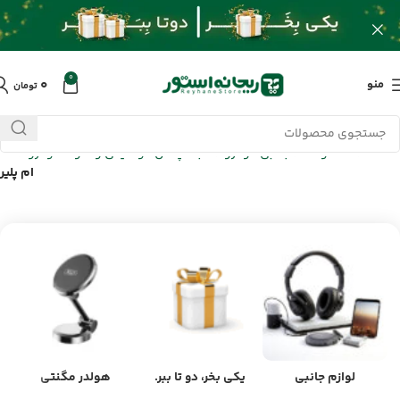
0
۰
منو
تومان
خانه
/
محصولات
/
جانبی خودرو
/
گجت پخش موسیقی و صوت خودرو
/
اف
ام پلیر
لوازم جانبی
یکی بخر، دو تا ببر.
هولدر مگنتی