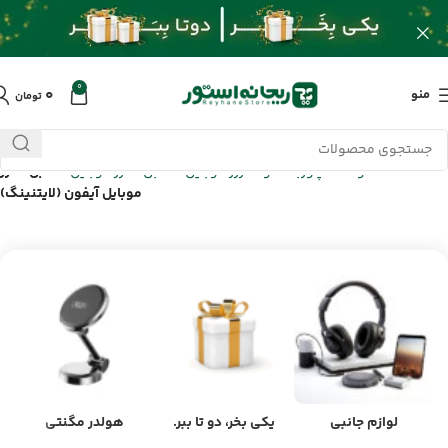
0
۰
منو
تومان
خانه
/
محصولات
/
پاوربانک و شارژر موبایل
/
کابل شارژ موبایل
/
کابل شارژ
موبایل آیفون (لایتنینگ)
لوازم جانبی
یکی بخر، دو تا ببر.
هولدر مگنتی