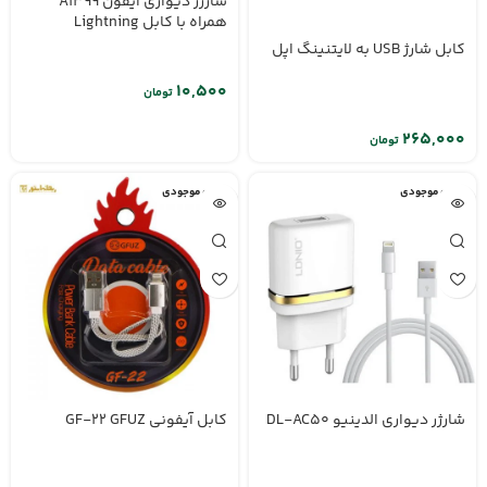
شارژر دیواری آیفون A1399
همراه با کابل Lightning
کابل شارژ USB به لایتنینگ اپل
تومان
تومان
اتمام موجودی
اتمام موجودی
شارژر دیواری الدینیو DL-AC50
کابل آیفونی GF-22 GFUZ