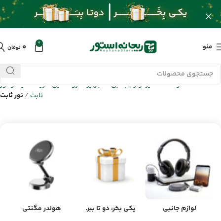
0
۰
منو
تومان
خانه
/
محصولات
/
سایر لوازم جانبی
/
تجهیزات روشنایی
/
رینگ لایت و نور
ثابت
/
نور ثابت
لوازم جانبی
یکی بخر، دو تا ببر.
هولدر مگنتی