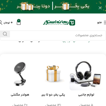
0
۰
منو
تومان
خانه
/
محصولات
/
گلس موبایل
/
محافظ صفحه و گلس معمولی
لوازم جانبی
یکی بخر، دو تا ببر.
هولدر مگنتی
5 محصول
141 محصول
20 محصول