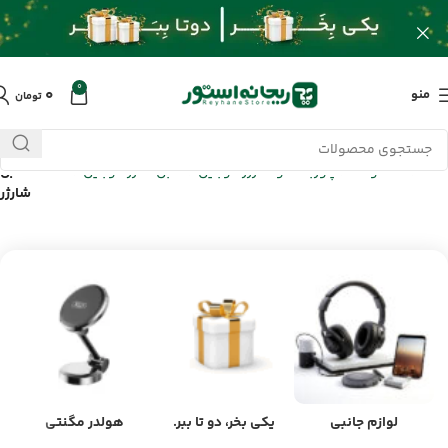
0
۰
منو
تومان
خانه
/
محصولات
/
پاوربانک و شارژر موبایل
/
کابل شارژ موبایل
/
محافظ کابل
شارژر
لوازم جانبی
یکی بخر، دو تا ببر.
هولدر مگنتی