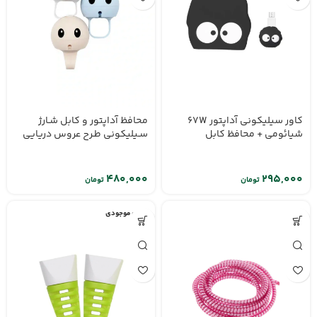
کاور سیلیکونی آداپتور 67W
محافظ آداپتور و كابل شـارژ
شیائومی + محافظ کابل
سـيليكونی طـرح عروس دریایی
تومان
تومان
اتمام موجودی