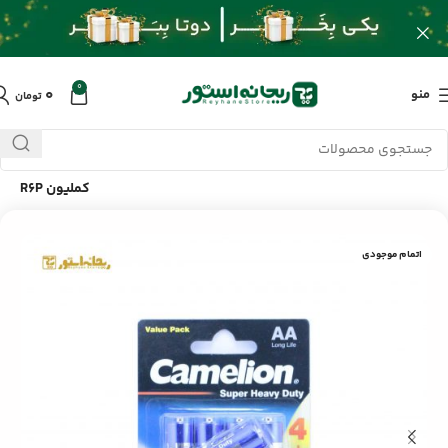
0
۰
منو
تومان
خانه
/
محصولات
/
سایر لوازم جانبی
/
باتری قلمی Super Heavy Duty
کملیون R6P
اتمام موجودی