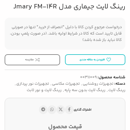
رینگ لایت جیماری مدل Jmary FM-14R
درخواست مرجوع کردن کالا با دلیل "انصراف از خرید" تنها در صورتی
قابل تایید است که کالا در شرایط اولیه باشد. (در صورت پلمپ بودن،
کالا نباید باز شده باشد)
افزودن به علاقه مندی
مقایسه
شناسه محصول:
00311009
دسته:
تجهیزات روشنایی
,
تجهیزات عکاسی
,
تجهیزات نور پردازی
,
رینگ لایت
,
رینگ لایت بدون سه پایه
,
رینگ لایت و نور ثابت
اشتراک گذاری
قیمت محصول