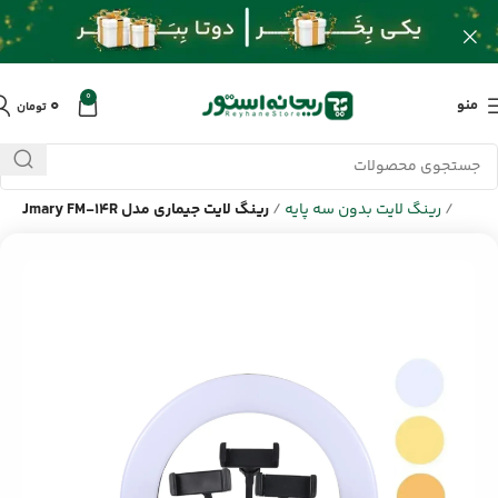
0
۰
منو
تومان
خانه
/
محصولات
/
سایر لوازم جانبی
/
تجهیزات روشنایی
/
رینگ لایت
/
رینگ لایت بدون سه پایه
/
رینگ لایت جیماری مدل Jmary FM-14R