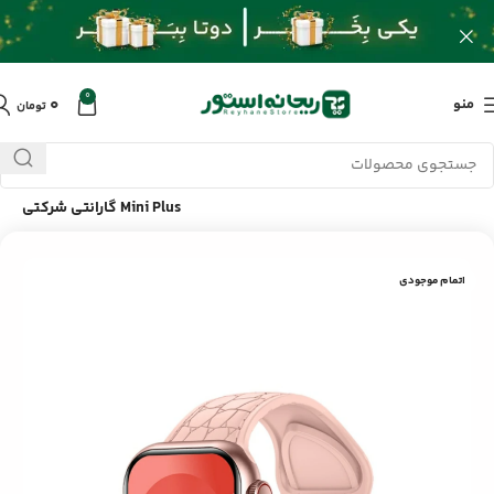
0
۰
منو
تومان
خانه
/
محصولات
/
ساعت هوشمند و جانبی
/
ساعت هوشمند HK9
Mini Plus گارانتی شرکتی
اتمام موجودی