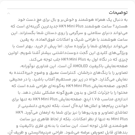
توضیحات
به دنبال یک همراه هوشمند و خوش‌بر و بال برای مچ دست خود
هستید؟ ساعت هوشمند HK9 Mini Plus جدیدترین گزینه‌ای است که
می‌تواند دنیای سلامتی و سرگرمی را روی دستان شما بگستراند. این
ساعت هوشمند با طراحی شیک و امکانات فوق‌العاده، به یقین
می‌تواند نیازهای شما را برآورده سازد. اما پیش از خرید، بهتر است با
ویژگی‌های کلیدی این گجت دوست‌داشتنی بیشتر آشنا شویم. اولین
چیزی که در نگاه اول به HK9 Mini Plus جلب توجه می‌کند،
صفحه‌نمایش باکیفیت AMOLED آن است. این فناوری نوآورانه،
تصاویر را با رنگ‌های درخشان، کنتراست عمیق و وضوح خیره‌کننده به
نمایش می‌گذارد. خواه در زیر نور مستقیم آفتاب باشید، یا در محیطی
کم‌نور، صفحه‌نمایش HK9 Mini Plus به‌گونه‌ای طراحی شده است که
محتوا را با جزئیات کامل و بدون هیچ‌گونه مشکلی نشان دهد. با
اندازه‌ی مناسب 1.75 اینچ، صفحه‌نمایش HK9 Mini Plus نه تنها برای
خواندن پیام‌ها و اعلان‌ها ایده‌آل است، بلکه تجربه‌ی دلنشینی از
تماشای تصاویر و ویدیوها را نیز برای شما به ارمغان می‌آورد. HK9
Mini Plus نه تنها از نظر امکانات، بلکه از لحاظ ظاهری نیز ساعت
هوشمندی قابل توجه است. این ساعت با بدنه‌ی فلزی باکیفیت و
بند‌های قابل تعویض عرضه می‌شود. طراحی مینیمالیستی و ظریف آن،