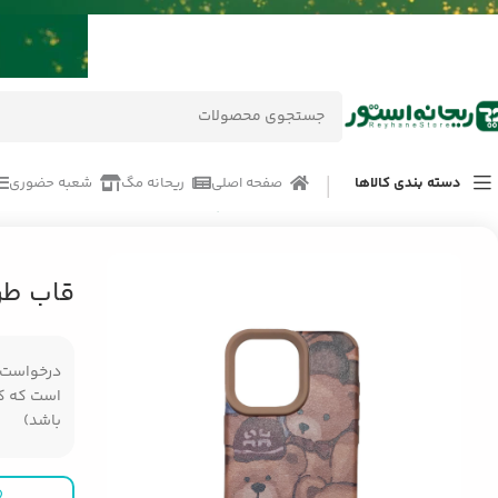
دسته بندی کالاها
صفحه اصلی
ریحانه مگ
شعبه حضوری
خانه
/
محصولات
/
لوازم جانبی موبایل اپل Apple
/
لوازم جانبی گوشی آیفون  iPhone 15 Pro Max
قاب طرح تدی ax
درخواست مر
است که کال
باشد)