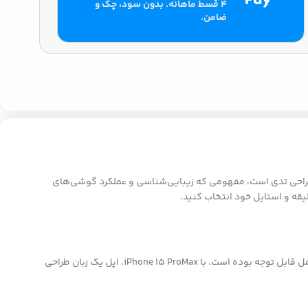
۴ قسط ماهانه. بدون سود، چک و
ضامن.
آن، قاب طراحی تدی است، مفهومی که زیبایی‌شناسی و عملکرد گوشی‌های
لیقه و استایل خود انتخاب کنید.
در طول سال ها، اپل به طور مداوم با هر تکرار آیفون جدید مرزهای طراحی را جابجا کرده است. از فریم های آلومینیومی براق گرفته تا پشت شیشه ای، تکامل قابل توجه بوده است. با iPhone 15 ProMax، اپل یک زبان طراحی