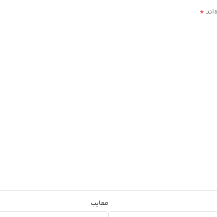
*
‌اند
معایب