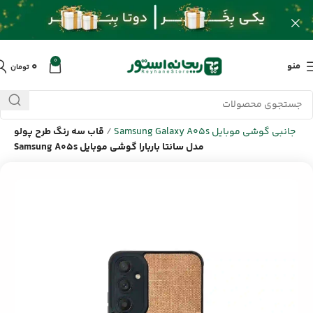
0
۰
منو
تومان
خانه
/
محصولات
/
لوازم جانبی گوشی سامسونگ Samsung
/
لوازم
جانبی گوشی موبایل Samsung Galaxy A05s
/
قاب سه رنگ طرح پولو
مدل سانتا باربارا گوشی موبایل Samsung A05s