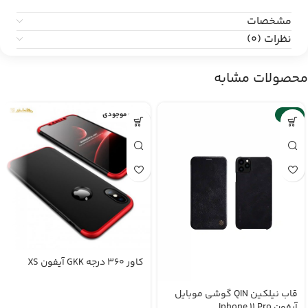
مشخصات
نظرات (0)
محصولات مشابه
-26%
اتمام موجودی
کاور 360 درجه GKK آیفون XS
قاب نیلکین QIN گوشی موبایل
آیفون Iphone 11 Pro