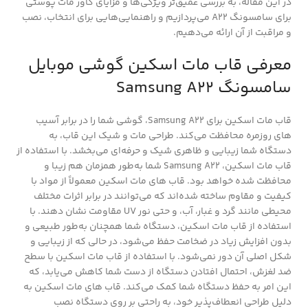
در این مقاله، به بررسی عمیق‌تر ویژگی‌ها و مزایای کاور مات پوستی
برای سامسونگ A22 می‌پردازیم و راهنمایی‌هایی برای انتخاب، نصب
و مراقبت از آن ارائه می‌دهیم.
معرفی قاب مات اسکین گوشی موبایل
سامسونگ Samsung A22
قاب مات اسکین برای Samsung A22، گوشی شما را در برابر آسیب
های روزمره محافظت می‌کند. طراحی مات و شیک این قاب، به
دستگاه شما زیبایی و ظاهری شیک و حرفه‌ای می‌بخشد. با استفاده از
قاب مات اسکین، Samsung A22 شما به‌طور همزمان هم زیبا و
محافظت شده خواهد بود. قاب های مات اسکین معمولاً از مواد با
کیفیت و مقاوم ساخته شده‌اند که می‌توانند در برابر اثرات مختلف
محیطی مانند گرد و غبار، آب، و حتی نور UV مقاومت نشان دهند. با
استفاده از قاب مات اسکین، دستگاه شما همچنان به‌طور طبیعی و
بدون افزایش زیاد در ضخامت حفظ می‌شود، در حالی که از زیبایی و
شکل اصلی آن دور نمی‌شود. با استفاده از قاب مات اسکین با سطح
ضد لغزش، احتمال افتادن دستگاه از دست شما کاهش می‌یابد، که
این امر به حفظ دستگاه شما کمک می‌کند. قاب های مات اسکین به
دلیل طراحی انعطاف‌پذیر خود، به راحتی بر روی دستگاه نصب