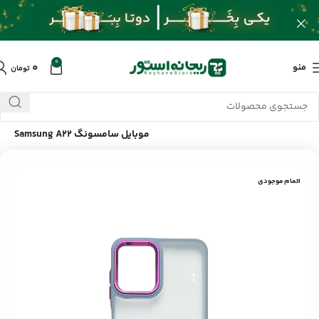
0
۰
منو
تومان
خانه
/
محصولات
/
لوازم جانبی موبایل
/
قاب مات اسکین گوشی
موبایل سامسونگ Samsung A22
اتمام موجودی