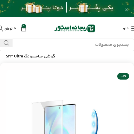
0
۰
منو
تومان
خانه
/
محصولات
/
لوازم جانبی موبایل
/
محافظ صفحه و گلس UV
گوشی سامسونگ S23 Ultra
-8%