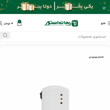
0
۰
منو
تومان
خانه
/
محصولات
/
کابل و تبدیلات
/
محافظ پکیج دیواری تیراژه S7007
اتمام موجودی