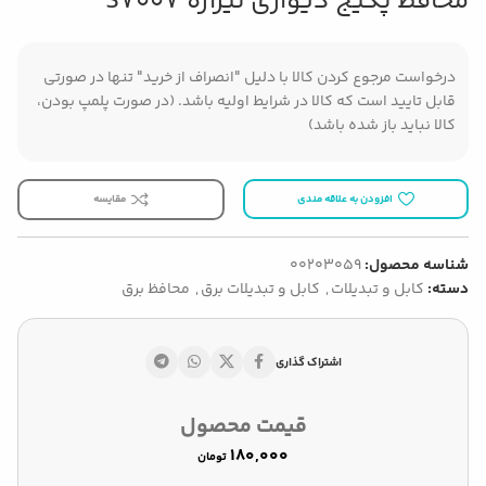
محافظ پکیج دیواری تیراژه S7007
درخواست مرجوع کردن کالا با دلیل "انصراف از خرید" تنها در صورتی
قابل تایید است که کالا در شرایط اولیه باشد. (در صورت پلمپ بودن،
کالا نباید باز شده باشد)
افزودن به علاقه مندی
مقایسه
شناسه محصول:
00203059
دسته:
کابل و تبدیلات
,
کابل و تبدیلات برق
,
محافظ برق
اشتراک گذاری
قیمت محصول
تومان