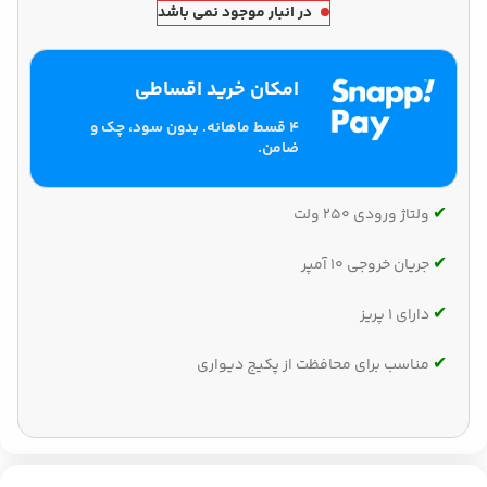
در انبار موجود نمی باشد
امکان خرید اقساطی
۴ قسط ماهانه. بدون سود، چک و
ضامن.
✔‌
ولتاژ ورودی 250 ولت
✔‌
جریان خروجی 10 آمپر
✔‌
دارای 1 پریز
✔‌
مناسب برای محافظت از پکیج دیواری