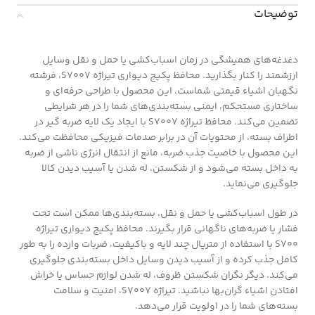
توضیحات
دغدغه‌های همیشگی در زمان اسباب‌کشی یا حمل و نقل وسایل
ارزشمند را کنار بگذارید. محافظ پکیج دیواری تیراژه S7007، فرشته
نگهبان اشیاء قیمتی شماست. این محصول با طراحی حرفه‌ای و
ساختاری مستحکم، ایمنی بسته‌بندی‌های شما را در هر شرایطی
تضمین می‌کند. محافظ تیراژه S7007 با ایجاد یک لایه ضربه گیر در
اطراف بسته، از محتویات آن در برابر صدمات فیزیکی محافظت می‌کند.
این محصول با خاصیت جذب ضربه، مانع از انتقال انرژی ناشی از ضربه
به داخل بسته می‌شود و از شکستن، له شدن یا آسیب دیدن کالا
جلوگیری می‌نماید.
در طول اسباب‌کشی یا حمل و نقل، بسته‌بندی‌ها ممکن است تحت
فشار یا ضربه‌های ناگهانی قرار بگیرند. محافظ پکیج دیواری تیراژه
S700 با استفاده از متریال چند لایه و باکیفیت، ضربات وارده را به طور
کامل جذب کرده و از آسیب دیدن وسایل داخل بسته‌بندی جلوگیری
می‌کند. دیگر نگران شکستن ظروف، له شدن لوازم حساس یا خراش
افتادن اشیاء گران‌بها نباشید. تیراژه S7007، امنیت و سلامت
بسته‌های شما را در اولویت قرار می‌دهد.