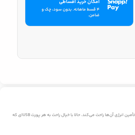
امکان خرید اقساطی
۴ قسط ماهانه. بدون سود، چک و
ضامن.
فراموش کنید که همیشه به دنبال شارژر مناسب بگردید. کابل تبدیل USB به لایتنینگ ترانیو X11، همدم همیشگی گجت‌های شماست و خیالتان را از بابت تأمین انرژی آن‌ها راحت می‌کند. حالا با خیال راحت به هر پورت USBای که