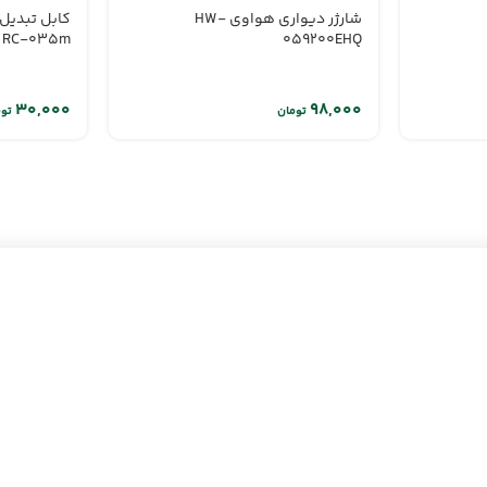
شارژر دیواری هواوی HW-
RC-035m
059200EHQ
تومان
تو