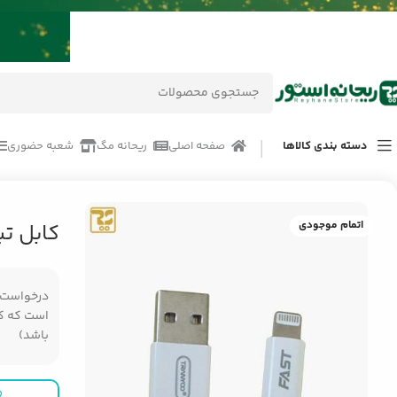
دسته بندی کالاها
صفحه اصلی
ریحانه مگ
شعبه حضوری
خانه
/
محصولات
/
لوازم جانبی موبایل
/
کابل تبدیل USB به Lightning ترانیو X11
اتمام موجودی
کابل تبدیل USB به ning
درخواست مر
است که کال
باشد)