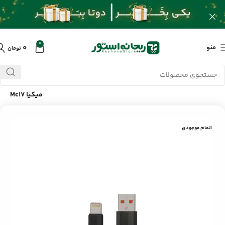
0
۰
منو
تومان
خانه
/
محصولات
/
لوازم جانبی موبایل
/
کابل تبدیل USB به Lightning
میکیا Mc17
اتمام موجودی