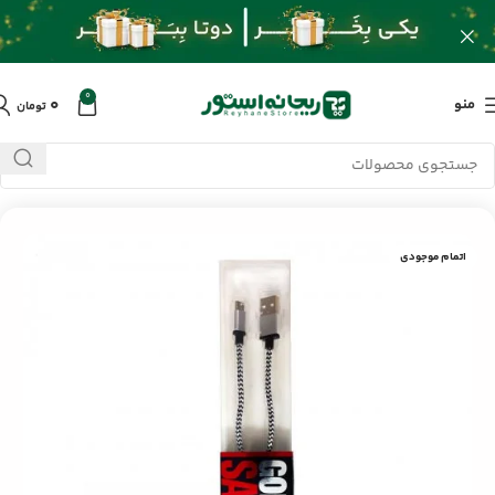
0
۰
منو
تومان
خانه
/
محصولات
/
لوازم جانبی موبایل
/
کابل شارژ Gold Safe & Speed
اتمام موجودی