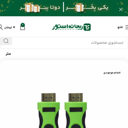
0
۰
منو
تومان
خانه
/
محصولات
/
کابل و تبدیلات
/
کابل HDMI مچر MR-93 طول 10
متر
اتمام موجودی