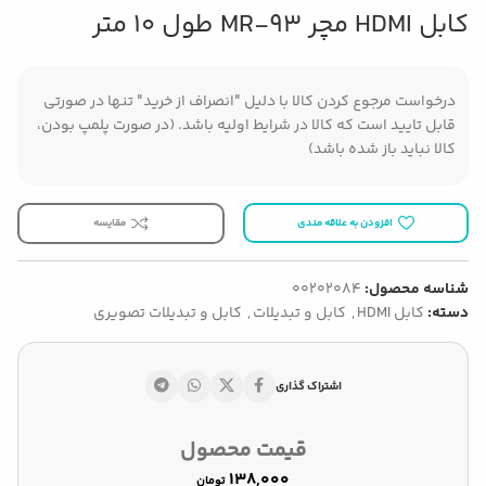
کابل HDMI مچر MR-93 طول 10 متر
درخواست مرجوع کردن کالا با دلیل "انصراف از خرید" تنها در صورتی
قابل تایید است که کالا در شرایط اولیه باشد. (در صورت پلمپ بودن،
کالا نباید باز شده باشد)
افزودن به علاقه مندی
مقایسه
شناسه محصول:
00202084
دسته:
کابل HDMI
,
کابل و تبدیلات
,
کابل و تبدیلات تصویری
اشتراک گذاری
قیمت محصول
تومان