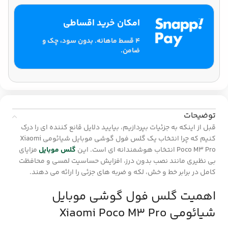
امکان خرید اقساطی
۴ قسط ماهانه. بدون سود، چک و
ضامن.
توضیحات
قبل از اینکه به جزئیات بپردازیم، بیایید دلایل قانع کننده ای را درک
کنیم که چرا انتخاب یک گلس فول
گوشی
موبایل شیائومی Xiaomi
Poco M3 Pro انتخاب هوشمندانه ای است. این
گلس موبایل
مزایای
بی نظیری مانند نصب بدون درز، افزایش حساسیت لمسی و محافظت
کامل در برابر خط و خش، لکه و ضربه های جزئی را ارائه می دهند.
اهمیت گلس فول
گوشی
موبایل
شیائومی Xiaomi Poco M3 Pro