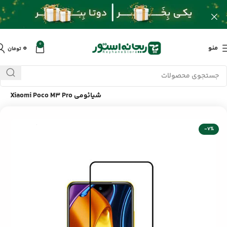
0
۰
منو
تومان
خانه
/
محصولات
/
لوازم جانبی موبایل
/
گلس فول گوشی موبایل
شیائومی Xiaomi Poco M3 Pro
-7%