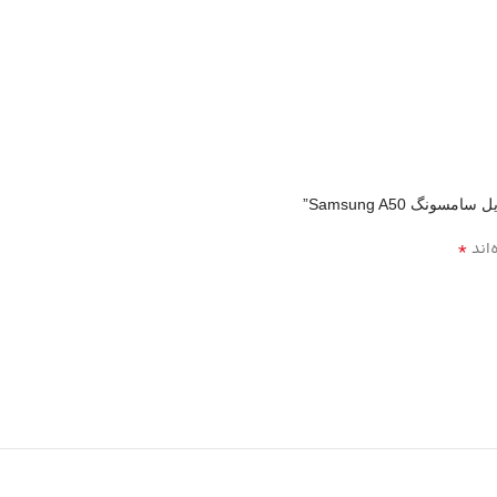
گ Samsung A50”
*
‌اند