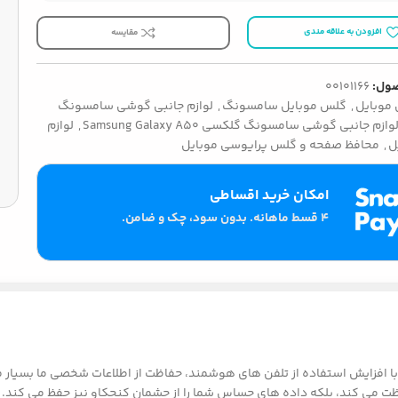
افزودن به علاقه مندی
مقایسه
ول:
00101166
موبایل
,
گلس موبایل سامسونگ
,
لوازم جانبی گوشی سامسونگ
وازم جانبی گوشی سامسونگ گلکسی Samsung Galaxy A50
,
لوازم
ل
,
محافظ صفحه و گلس پرایوسی موبایل
امکان خرید اقساطی
۴ قسط ماهانه. بدون سود، چک و ضامن.
د، بلکه داده های حساس شما را از چشمان کنجکاو نیز حفظ می کند. گلس پرایوسی موبا