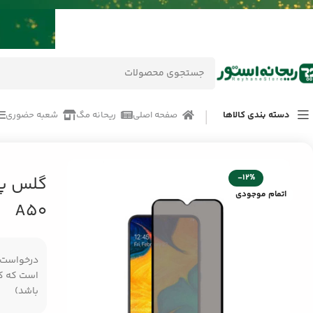
دسته بندی کالاها
صفحه اصلی
ریحانه مگ
شعبه حضوری
خانه
/
محصولات
/
لوازم جانبی موبایل
/
گلس پرایوسی موبایل سامسونگ Samsung A50
-12%
اتمام موجودی
A50
درخواست مر
است که کال
باشد)