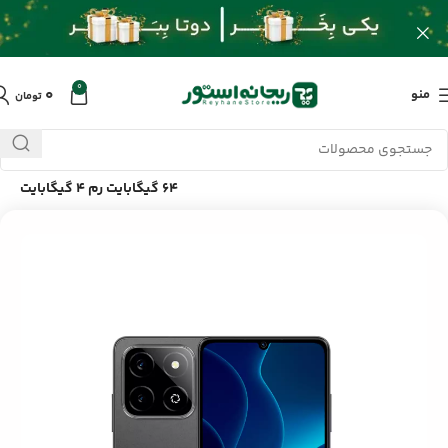
0
۰
منو
تومان
خانه
/
محصولات
/
گوشی
/
گوشی موبایل TCH مدل One Lite ظرفیت
64 گیگابایت رم 4 گیگابایت