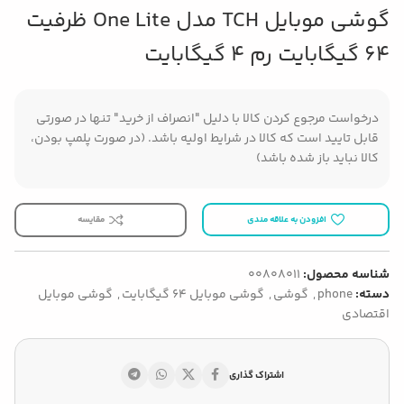
گوشی موبایل TCH مدل One Lite ظرفیت
64 گیگابایت رم 4 گیگابایت
درخواست مرجوع کردن کالا با دلیل "انصراف از خرید" تنها در صورتی
قابل تایید است که کالا در شرایط اولیه باشد. (در صورت پلمپ بودن،
کالا نباید باز شده باشد)
افزودن به علاقه مندی
مقایسه
شناسه محصول:
00808011
دسته:
phone
,
گوشی
,
گوشی موبایل 64 گیگابایت
,
گوشی موبایل
اقتصادی
اشتراک گذاری