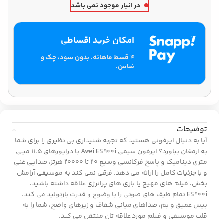
در انبار موجود نمی باشد
امکان خرید اقساطی
۴ قسط ماهانه. بدون سود، چک و
ضامن.
توضیحات
آیا به دنبال ایرفونی هستید که تجربه شنیداری بی نظیری را برای شما
به ارمغان بیاورد؟ ایرفون سیمی Awei ES900i با درایورهای 11.5 میلی
متری دینامیک و پاسخ فرکانسی وسیع 20 تا 20000 هرتز، صدایی غنی
و با جزئیات کامل را ارائه می دهد. فرقی نمی کند به موسیقی آرامش
بخش، فیلم های مهیج یا بازی های پرانرژی علاقه داشته باشید،
ES900i تمام طیف های صوتی را با وضوح و قدرت بازتولید می کند.
بیس عمیق و بم، صداهای میانی شفاف و زیرهای واضح، شما را به
قلب موسیقی و فیلم مورد علاقه تان منتقل می کند.