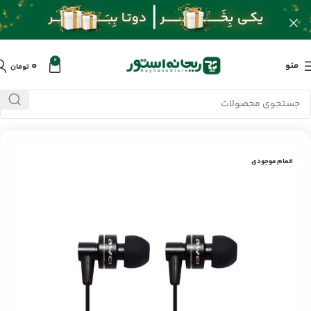
0
۰
منو
تومان
خانه
/
محصولات
/
لوازم جانبی موبایل
/
ایرفون با سیم اوی ES900i
اتمام موجودی