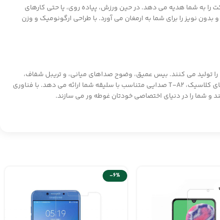
 ایرفون بی سیم ترانیو T-A2 با اتصال بلوتوثی پایدار، آزادی کامل حرکت را به شما هدیه می دهد. در حین ورزش، پیاده روی، یا حتی کارهای
. فناوری بلوتوث 5.0 تاخیر را به حداقل رسانده و صدایی شفاف و بدون نویز را برای شما به ارمغان می آورد. با طراحی ارگونومیک و وزن
، صدایی قدرتمند و با جزئیات کامل را تولید می کنند. بیس عمیق، وضوح صداهای میانی، و تریبل شفاف،
طیف گسترده ای از سبک های موسیقی را با نهایت کیفیت به گوش شما می رسانند. چه به دنبال هیجان موسیقی الکترونیک باشید، چه آرامش ملودی های کلاسیک، T-A2 صدایی متناسب با سلیقه شما ارائه می دهد. با فناوری
-6%