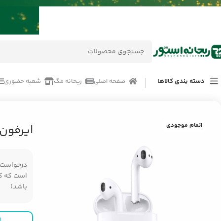
دسته بندی کالاها
صفحه اصلی
ریحانه مگ
شعبه حضوری
خانه
/
محصولات
/
لوازم جانبی موبایل
/
ایرفون بی سیم ترانیو T-A2
اتمام موجودی
ایرفون ب
درخواست مر
است که کال
باشد)