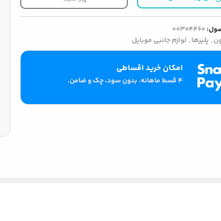
ول:
00304460
ون
,
پلیرها
,
لوازم جانبی موبایل
امکان خرید اقساطی
۴ قسط ماهانه. بدون سود، چک و ضامن.