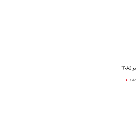
T”
*
‌اند