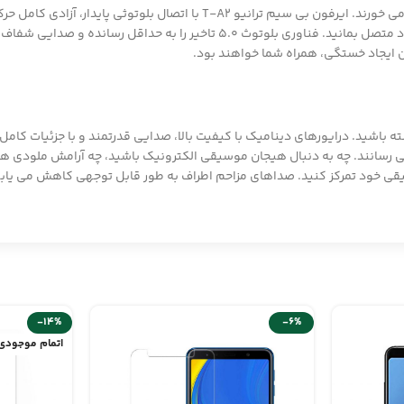
فراموش کنید سیم های دست و پا گیر و هندزفری هایی که به راحتی گره می خورند.
روزمره، بدون هیچ محدودیتی به موسیقی، تماس ها، و دنیای سرگرمی خود متصل بمانید
ای فراتر از گوش دادن به موسیقی را با ایرفون های ترانیو T-A2 داشته باشید. درایورهای دینامیک با کیفیت بالا
-14%
-6%
اتمام موجودی