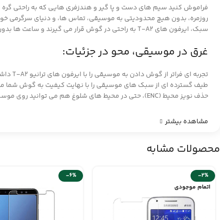
سبک، ایرفون های T-A2 به راحتی در گوش قرار می گیرند و ساعت ها بدون ایجاد خستگی، همراه شما خواهند بود.
غرق در موسیقی، محو در جزئیات:
تجربه 
حذف نویز محیط (ENC)، حتی در محیط های شلوغ هم می توانید روی موسیقی خود تمرکز کنید. صداهای مزاحم اطراف به طور قابل توجهی کاهش می یابند و شما را در دنیای اختصاصی خودتان غوطه ور می سازند.
مشاهده بیشتر
محصولات مشابه
-6%
-2%
اتمام موجودی