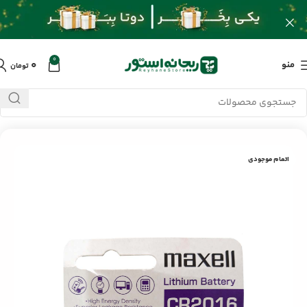
0
۰
منو
تومان
خانه
/
محصولات
/
سایر لوازم جانبی
/
باتری سکه ای مکسل CR2016
اتمام موجودی