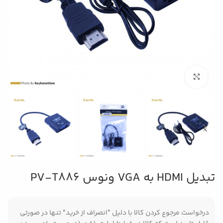
بزرگنمایی تصویر
تبدیل HDMI به VGA ونوس PV-T886
درخواست مرجوع کردن کالا با دلیل "انصراف از خرید" تنها در صورتی