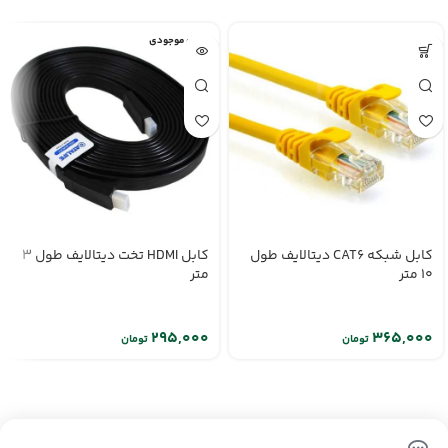
اتمام موجودی
کابل شبکه CAT6 دیتالایف طول
کابل HDMI تخت دیتالایف طول 3
10 متر
متر
تومان
تومان