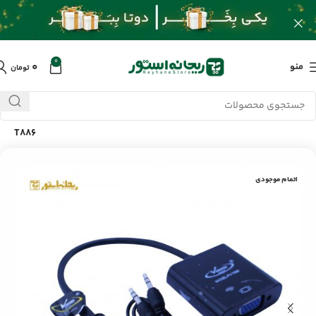
0
۰
منو
تومان
خانه
/
محصولات
/
کابل و تبدیلات
/
تبدیل HDMI به VGA ونوس PV-
T886
اتمام موجودی