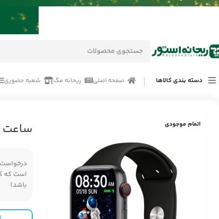
دسته بندی کالاها
صفحه اصلی
ریحانه مگ
شعبه حضوری
خانه
/
محصولات
/
ساعت هوشمند و جانبی
/
ساعت هوشمند XBO 9Pro
اتمام موجودی
ساعت هوشم
درخواست مر
است که کال
باشد)