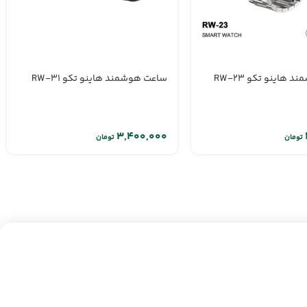
هاینو تکو RW-23
ساعت هوشمند هاینو تکو RW-31
تومان
تومان