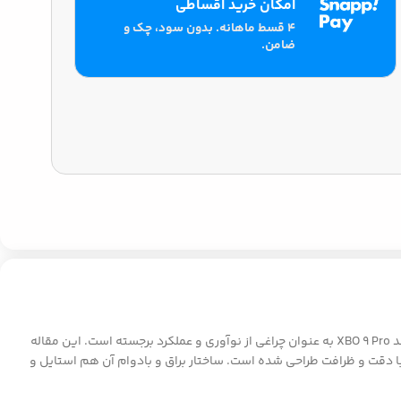
امکان خرید اقساطی
۴ قسط ماهانه. بدون سود، چک و
ضامن.
در عصر فناوری هوشمند، ابزارهای پوشیدنی به بخشی ضروری از زندگی روزمره ما تبدیل شده اند. در میان انبوه گزینه های موجود در بازار، ساعت هوشمند XBO 9 Pro به عنوان چراغی از نوآوری و عملکرد برجسته است. این مقاله
مانه عمل می کند. ساعت هوشمند XBO 9 Pro دارای طراحی پیچیده ای است که با دقت و ظرافت طراحی شده است. ساختار براق و بادوام آن هم استایل و