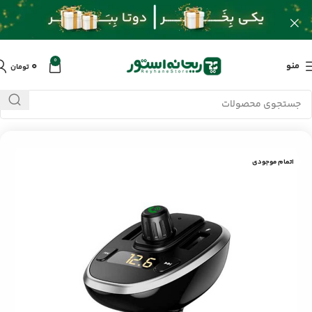
0
۰
منو
تومان
خانه
/
محصولات
/
جانبی خودرو
/
پخش کننده اف ام یسیدو Y39
اتمام موجودی