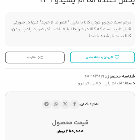
پخش کننده اف ام یسیدو Y39
درخواست مرجوع کردن کالا با دلیل "انصراف از خرید" تنها در صورتی
قابل تایید است که کالا در شرایط اولیه باشد. (در صورت پلمپ بودن،
کالا نباید باز شده باشد)
افزودن به علاقه مندی
مقایسه
شناسه محصول:
00303019
دسته:
اف ام پلیر
,
جانبی خودرو
اشتراک گذاری
قیمت محصول
تومان