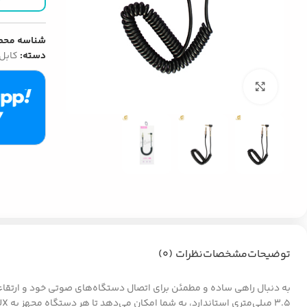
شناسه محص
دسته:
کابل UX
بزرگنمایی تصویر
توضیحات
مشخصات
نظرات (0)