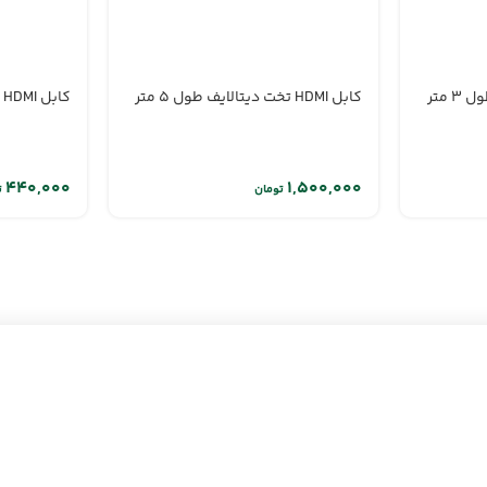
کابل HDMI تخت دیتالایف طول 5 متر
کابل HDMI کی نت طول 1.5 متر
تومان
ت