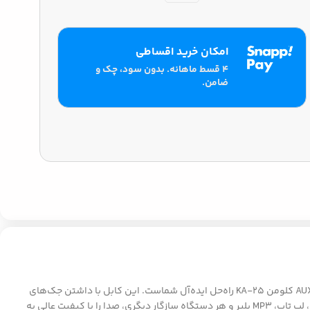
امکان خرید اقساطی
۴ قسط ماهانه. بدون سود، چک و
ضامن.
به دنبال راهی ساده و مطمئن برای اتصال دستگاه‌های صوتی خود و ارتقاء تجربه‌ی گوش دادن به موسیقی، پادکست یا کتاب‌های صوتی هستید؟ کابل AUX کلومن KA-25 راه‌حل ایده‌آل شماست. این کابل با داشتن جک‌های
3.5 میلی‌متری استاندارد، به شما امکان می‌دهد تا هر دستگاه مجهز به AUX را به سیستم صوتی‌تان متصل کنید. حالا می‌توانید از گوشی هوشمند، تبلت، لپ‌ تاپ، MP3 پلیر و هر دستگاه سازگار دیگری، صدا را با کیفیت عالی به