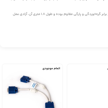
کابل AUX کلومن KA-25 از مواد باکیفیت ساخته شده است تا انتقال صدا بدون نویز و افت کیفیت را تضمین کند. روکش کنفی بافته‌شده‌ی این کابل در برابر گره‌خوردگی و پارگی مقاوم بوده و طول 1.8 متری آن، آزادی عمل
اتمام موجودی