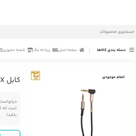
دسته بندی کالاها
صفحه اصلی
ریحانه مگ
شعبه حضوری
خانه
/
محصولات
/
کابل و تبدیلات
/
کابل AUX کلومن KA-25
اتمام موجودی
کابل AUX کلومن KA-25
درخواست مر
است که کال
باشد)