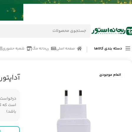
دسته بندی کالاها
صفحه اصلی
ریحانه مگ
شعبه حضوری
خانه
/
محصولات
/
لوازم جانبی موبایل
/
آداپتور شارژر یسیدو YC22
اتمام موجودی
آداپتور 
درخواست مر
است که کال
باشد)