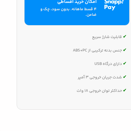
امکان خرید اقساطی
۴ قسط ماهانه. بدون سود، چک و
ضامن.
✔‌
قابلیت شارژ سریع
✔‌
جنس بدنه ترکیبی از ABS+PC
✔‌
دارای درگاه USB
✔‌
شدت جریان خروجی 3 آمپر
✔‌
حداکثر توان خروجی 18 وات