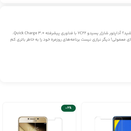
آیا از انتظار طولانی برای شارژ شدن گوشی خود خسته شده اید؟ آیا زمان برای شما با ارزش‌تر از آن است که ساعت‌ها منتظر پر شدن باتری دستگاه‌هایتان باشید؟ آداپتور شارژر یسیدو YC22 با فناوری پیشرفته Quick Charge 3.0،
تنها در 30 دقیقه شارژ کند، یعنی دو برابر سریع‌تر از شارژرهای معمولی! دیگر نیازی نیست برنامه‌های روزمره خود را به خاطر باتری کم
-6%