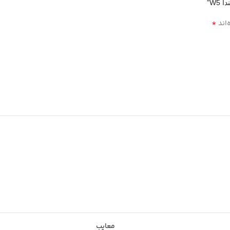
W5”
*
‌اند
معایب