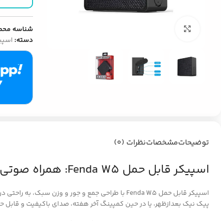
بزرگنمایی تصویر
شناسه محص
دسته:
اسپی
توضیحات
مشخصات
نظرات (0)
اسپیکر قابل حمل Fenda W5: همراه صوتی کوچک اما قدرتمند شما
اسپیکر قابل حمل Fenda W5 با طراحی جمع و جور و و
پیک نیک بعدازظهر، یا در حین کمپینگ آخر هفته، صدای باکیفیت و قابل حمل W5، لحظات شما را لذت بخش تر می