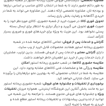
مشاوره تخصصی:
کارشناسان فروش مجرب ریحانه استور در شعبه حضوری
به طور دائم حضور دارند تا به شما در انتخاب کالای مناسب بر اساس نیازها
و بودجه تان، مشاوره تخصصی ارائه دهند. این مشاوره می تواند به شما در
خریدی آگاهانه و رضایت بخش یاری رساند.
تحویل فوری کالا:
در صورت خرید از شعبه حضوری، کالای موردنظر خود را به
صورت
فوری
تحویل می گیرید و دیگر نیازی به انتظار برای ارسال بسته
پستی نخواهد بود. این مزیت به ویژه برای خریدهای فوری و ضروری بسیار
کارآمد است.
گارانتی و خدمات پس از فروش:
تمامی کالاهای عرضه شده در شعبه
حضوری ریحانه استور همانند محصولات قابل خرید از وب سایت،
دارای
گارانتی معتبر
و خدمات پس از فروش هستند. بدین ترتیب، مشتریان
از بابت خدمات پس از خرید نیز اطمینان خاطر خواهند داشت.
مقایسه حضوری کالاها:
در شعب حضوری ریحانه استور
امکان
مقایسه
ویژگی ها و مشخصات فنی کالاهای مشابه وجود دارد. این
مقایسه به شما در انتخاب محصولی که به بهترین نحو نیازهایتان را برآورده
می سازد، کمک شایانی خواهد کرد.
برخورداری از تخفیفات و جشنواره های فروش:
شعبه حضوری ریحانه استور
نیز به مانند بخش آنلاین این فروشگاه اینترنتی، همواره میزبان
تخفیفات
ویژه
و جشنواره های فروش متنوع هستند. با مراجعه به این شعبه می
توانید از جدیدترین پیشنهادات و تخفیفات ریحانه استور مطلع شده و
خریدی به صرفه را تجربه کنید.