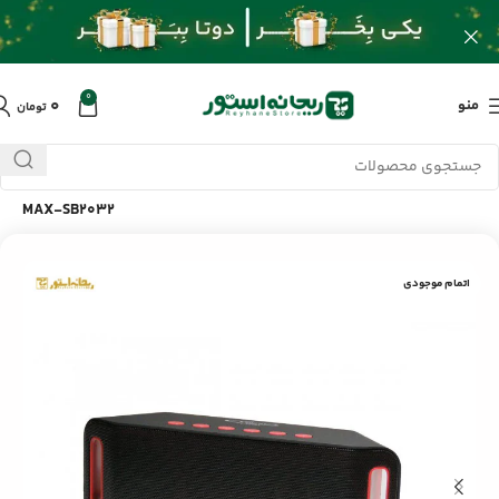
0
۰
منو
تومان
خانه
/
محصولات
/
لوازم جانبی موبایل
/
اسپیکر قابل حمل وانمکس
MAX-SB2032
اتمام موجودی