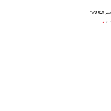
WS-”
*
‌اند