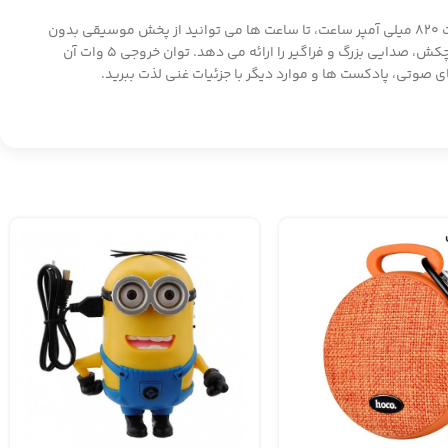
با وزن سبک 300 گرمی و طراحی ارگونومیک، اسپیکر WS-819 به راحتی در کیف یا کوله پشتی شما جای می گیرد و به لطف باتری قابل شارژ داخلی با ظرفیت 820 میلی آمپر ساعت، تا ساعت ها می توانید از پخش موسیقی بدون
وقفه لذت ببرید. اتصال بلوتوث نسخه 4.0 با برد 10 متر، اتصال بی سیم پایدار و با کیفیتی را برای شما تضمین می کند. اسپیکر WS-819 علی رغم اندازه کوچکش، صدایی بزرگ و فراگیر را ارائه می دهد. توان خروجی 5 وات آن
 صوتی، پادکست ها و موارد دیگر با جزئیات غنی لذت ببرید.