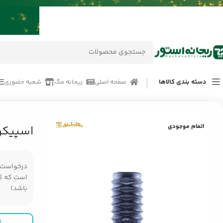
دسته بندی کالاها
صفحه اصلی
ریحانه مگ
شعبه حضوری
خانه
/
محصولات
/
لوازم جانبی موبایل
/
اسپیکر قابل حمل وستر WS-819
اتمام موجودی
اسپیکر ق
درخواست مر
است که کال
باشد)