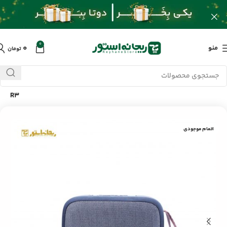
0
۰
منو
تومان
خانه
/
محصولات
/
لوازم جانبی موبایل
/
اسپیکر قابل حمل کیسونلی
R3
اتمام موجودی