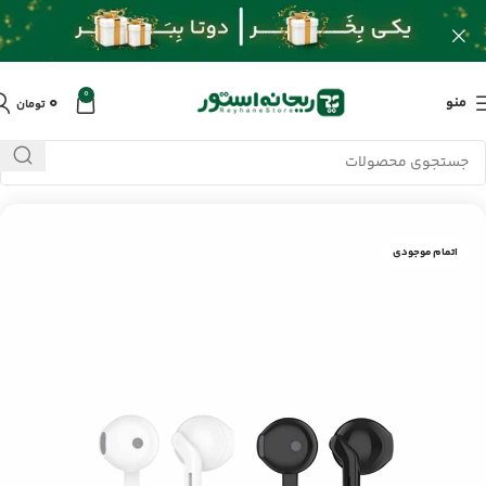
0
۰
منو
تومان
خانه
/
محصولات
/
لوازم جانبی موبایل
/
ایرفون باسیم ارلدام ET-E52
اتمام موجودی