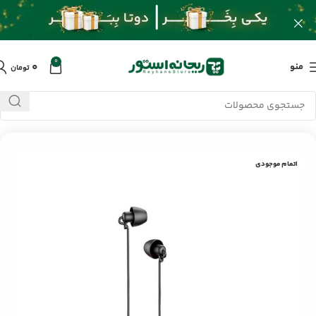
0
۰
منو
تومان
خانه
/
محصولات
/
لوازم جانبی موبایل
/
ایرفون با سیم یسیدو YH29
اتمام موجودی