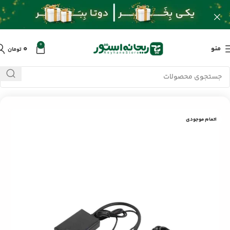
0
۰
منو
تومان
خانه
/
محصولات
/
کابل و تبدیلات
/
تبدیل VGA به HDMI
اتمام موجودی