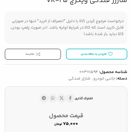
شارژر فندکی ویکرچ VK-25
درخواست مرجوع کردن کالا با دلیل "انصراف از خرید" تنها در صورتی
قابل تایید است که کالا در شرایط اولیه باشد. (در صورت پلمپ بودن،
کالا نباید باز شده باشد)
افزودن به علاقه مندی
مقایسه
شناسه محصول:
00301594
دسته:
جانبی خودرو
,
شارژر فندکی
اشتراک گذاری
قیمت محصول
تومان