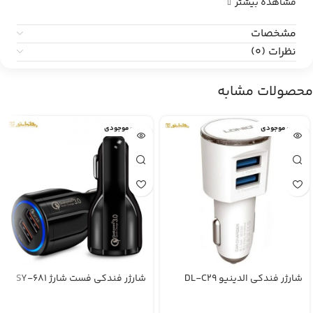
مشاهده بیشتر
مشخصات
نظرات (0)
محصولات مشابه
اتمام موجودی
اتمام موجودی
شارژر فندکی الدینیو DL-C29
شارژر فندکی فست شارژ SY-681