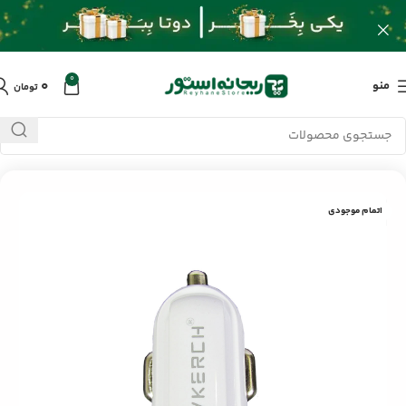
0
۰
منو
تومان
خانه
/
محصولات
/
جانبی خودرو
/
شارژر فندکی ویکرچ VK-25
اتمام موجودی