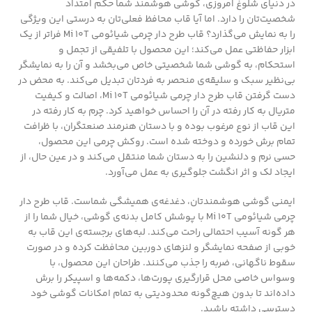
در دنیای شلوغ امروزی، گوشی هوشمند شما حکم امتداد
شخصیت‌تان را دارد. اما آیا قاب محافظ فعلی‌تان به درستی این ویژگی
را به نمایش می‌گذارد؟ قاب طرح دار چرمی شیائومی Mi 10T فراتر از یک
ابزار حفاظتی عمل می‌کند؛ این محصول با تلفیقی از تجمل و
استحکام، به گوشی شما شخصیتی خاص می‌بخشد و آن را به نمایشگر
بی‌نظیر سبک و سلیقه‌ی منحصر به فردتان تبدیل می‌کند. به محض در
دست گرفتن قاب طرح دار چرمی شیائومی Mi 10T، اصالت و کیفیت
متریال به کار رفته در آن را احساس خواهید کرد. چرم به کار رفته در
این قاب از نوع مرغوب بوده و با دستان هنرمند صنعتگران، با ظرافت
تمام برش خورده و دوخته شده است. روکش چرمی این محصول،
حسی نرم و دلنشین را به دستان شما منتقل می‌کند و در عین حال، از
ایجاد لک و اثر انگشت جلوگیری به عمل می‌آورد.
ایمنی گوشی هوشمندتان، دغدغه‌ی همیشگی شماست. قاب طرح دار
چرمی شیائومی Mi 10T با پوشش کامل بدنه‌ی گوشی، خیال شما را از
هر گونه آسیب احتمالی راحت می‌کند. لبه‌های برجسته‌ی این قاب به
خوبی از صفحه نمایشگر و لنزهای دوربین محافظت کرده و در صورت
سقوط ناگهانی، ضربه را جذب می‌کنند. طراحان این محصول، با
وسواس خاصی محل قرارگیری پورت‌ها، دکمه‌ها و اسپیکر را برش
داده‌اند تا بدون هیچ‌گونه محدودیتی به تمام امکانات گوشی خود
دسترسی داشته باشید.