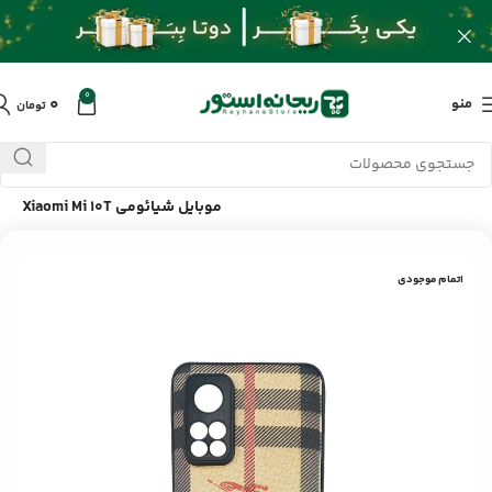
0
۰
منو
تومان
خانه
/
محصولات
/
لوازم جانبی موبایل
/
قاب طرح دار چرمی گوشی
موبایل شیائومی Xiaomi Mi 10T
اتمام موجودی