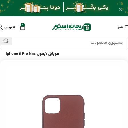
0
۰
منو
تومان
خانه
/
محصولات
/
لوازم جانبی موبایل
/
قاب چرمی سنتکس گوشی
موبایل آیفون Iphone 11 Pro Max